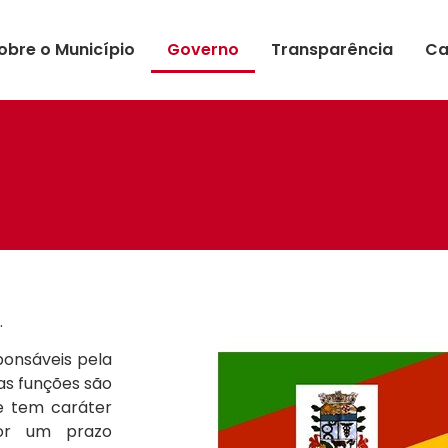
obre o Município
Governo
Transparência
Ca
.
ponsáveis pela
as funções são
le tem caráter
por um prazo