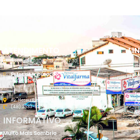
ATENDIMENTO
LI
08:00h às 11:30h - 13:30 às 17:30
In
Setor de tributação:
So
08:00h às 17:30
G
Tr
Av. Nereu Ramos, 31 - Centro. 88960-000
Ca
(48) 3533-5200
No
INFORMATIVO
W
Bi
Muito Mais Sombrio