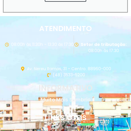
ATENDIMENTO
08:00h às 11:30h - 13:30 às 17:30
Setor de tributação:
08:00h às 17:30
Av. Nereu Ramos, 31 - Centro. 88960-000
(48) 3533-5200
INFORMATIVO
Muito Mais Sombrio
LINKS ÚTEIS