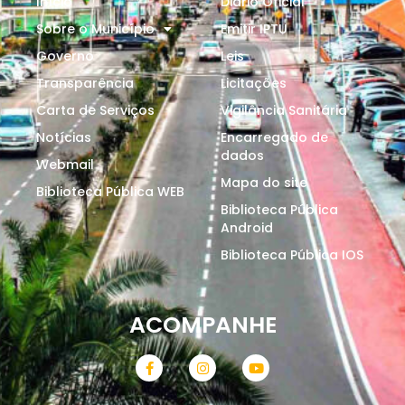
Início
Diário Oficial
Sobre o Município
Emitir IPTU
Governo
Leis
Transparência
Licitações
Carta de Serviços
Vigilância Sanitária
Notícias
Encarregado de
dados
Webmail
Mapa do site
Biblioteca Pública WEB
Biblioteca Pública
Android
Biblioteca Pública IOS
ACOMPANHE