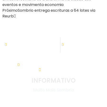
eventos e movimenta economia
Próximo
Sombrio entrega escrituras a 64 lotes via
Reurb
ATENDIMENTO
08:00h às 11:30h - 13:30 às 17:30
Setor de tributação:
08:00h às 17:30
Av. Nereu Ramos, 31 - Centro. 88960-000
(48) 3533-5200
INFORMATIVO
Muito Mais Sombrio
LINKS ÚTEIS