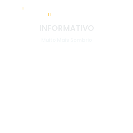
Av. Nereu Ramos, 31 - Centro. 88960-000
(48) 3533-5200
INFORMATIVO
Muito Mais Sombrio
LINKS ÚTEIS
Início
Diário Oficial
Sobre o Município
Emitir IPTU
Governo
Leis
Transparência
Licitações
Carta de Serviços
Vigilância Sanitária
Notícias
Encarregado de
dados
Webmail
Mapa do site