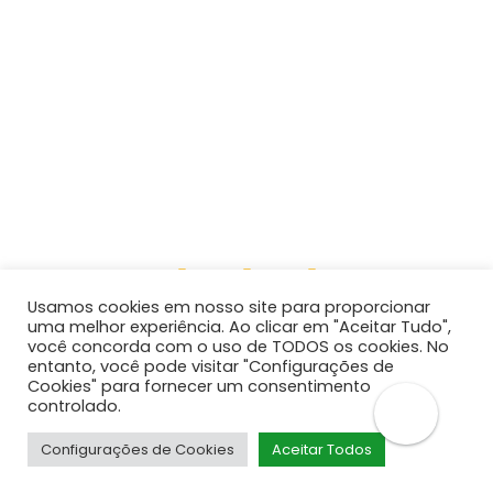
dados
Webmail
Mapa do site
Biblioteca Pública WEB
Biblioteca Pública
Android
Biblioteca Pública IOS
ACOMPANHE
Usamos cookies em nosso site para proporcionar
uma melhor experiência. Ao clicar em "Aceitar Tudo",
você concorda com o uso de TODOS os cookies. No
entanto, você pode visitar "Configurações de
Cookies" para fornecer um consentimento
controlado.
©2026 Município de Sombrio - CNPJ: 82.963.216/0001-17
Configurações de Cookies
Aceitar Todos