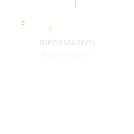
08:00h às 17:30
Av. Nereu Ramos, 31 - Centro. 88960-000
(48) 3533-5200
INFORMATIVO
Muito Mais Sombrio
LINKS ÚTEIS
Início
Diário Oficial
Sobre o Município
Emitir IPTU
Governo
Leis
Transparência
Licitações
Carta de Serviços
Vigilância Sanitária
Notícias
Encarregado de