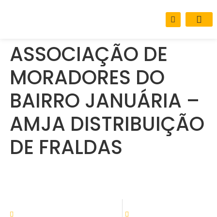
conteúdo
Sobre o M
Carta de Se
ASSOCIAÇÃO DE
MORADORES DO
BAIRRO JANUÁRIA –
AMJA DISTRIBUIÇÃO
DE FRALDAS
ATENDIMENTO
08:00h às 11:30h - 13:30 às 17:30
Setor de tributação: