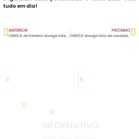
tudo em dia!
ANTERIOR
PRÓXIMO
CMDCA de Sombrio divulga lista oficial de candidatos inscritos no Edital nº 004/2025
CMDCA divulga lista de candidatos(as) deferidos(as) para o processo de escolha de membro suplente do Conselho Tutelar
ATENDIMENTO
08:00h às 11:30h - 13:30 às 17:30
Setor de tributação:
08:00h às 17:30
Av. Nereu Ramos, 31 - Centro. 88960-000
(48) 3533-5200
INFORMATIVO
Muito Mais Sombrio