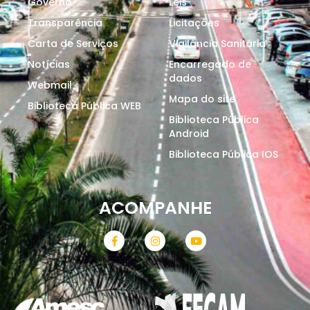
Governo
Leis
Transparência
Licitações
Carta de Serviços
Vigilância Sanitária
Notícias
Encarregado de
dados
Webmail
Mapa do site
Biblioteca Pública WEB
Biblioteca Pública
Android
Biblioteca Pública IOS
ACOMPANHE