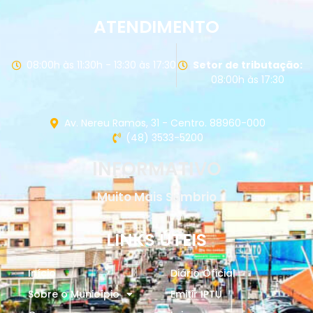
ATENDIMENTO
08:00h às 11:30h - 13:30 às 17:30
Setor de tributação:
08:00h às 17:30
Av. Nereu Ramos, 31 - Centro. 88960-000
(48) 3533-5200
INFORMATIVO
Muito Mais Sombrio
LINKS ÚTEIS
Início
Diário Oficial
Sobre o Município
Emitir IPTU