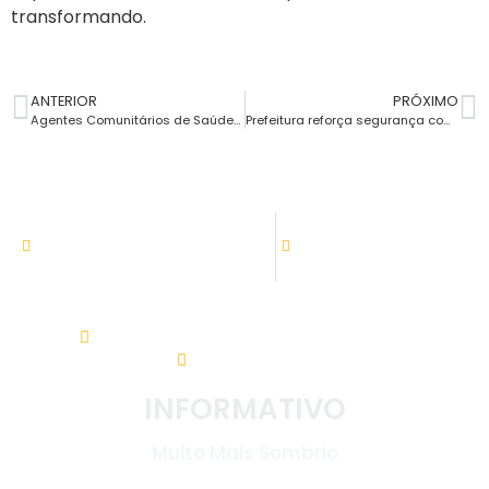
transformando.
ANTERIOR
PRÓXIMO
Agentes Comunitários de Saúde de Sombrio recebem treinamento mensal
Prefeitura reforça segurança com a instalação da 27ª câmera de monitoramento
ATENDIMENTO
08:00h às 11:30h - 13:30 às 17:30
Setor de tributação:
08:00h às 17:30
Av. Nereu Ramos, 31 - Centro. 88960-000
(48) 3533-5200
INFORMATIVO
Muito Mais Sombrio