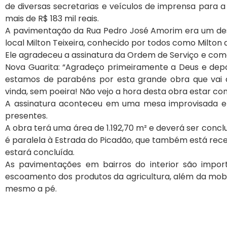
de diversas secretarias e veículos de imprensa para 
mais de R$ 183 mil reais.
A pavimentação da Rua Pedro José Amorim era um des
local Milton Teixeira, conhecido por todos como Milton
Ele agradeceu a assinatura da Ordem de Serviço e co
Nova Guarita: “Agradeço primeiramente a Deus e depo
estamos de parabéns por esta grande obra que vai aj
vinda, sem poeira! Não vejo a hora desta obra estar con
A assinatura aconteceu em uma mesa improvisada e
presentes.
A obra terá uma área de 1.192,70 m² e deverá ser conc
é paralela à Estrada do Picadão, que também está re
estará concluída.
As pavimentações em bairros do interior são impo
escoamento dos produtos da agricultura, além da mobil
mesmo a pé.