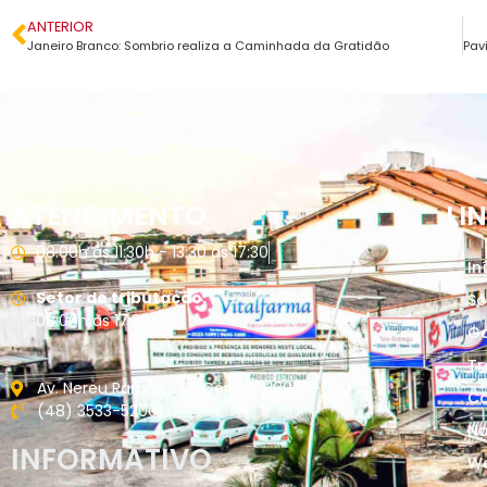
ANTERIOR
Janeiro Branco: Sombrio realiza a Caminhada da Gratidão
ATENDIMENTO
LI
08:00h às 11:30h - 13:30 às 17:30
In
Setor de tributação:
So
08:00h às 17:30
G
Tr
Av. Nereu Ramos, 31 - Centro. 88960-000
Ca
(48) 3533-5200
No
INFORMATIVO
W