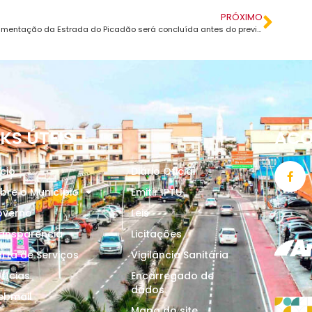
PRÓXIMO
Pavimentação da Estrada do Picadão será concluída antes do previsto
NKS ÚTEIS
AC
ício
Diário Oficial
bre o Município
Emitir IPTU
overno
Leis
ansparência
Licitações
rta de Serviços
Vigilância Sanitária
tícias
Encarregado de
dados
ebmail
Mapa do site