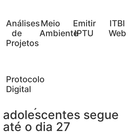
Análises
Meio
Emitir
ITBI
de
Ambiente
IPTU
Web
Projetos
Início
»
Notícias
»
Campanha de Multivacinação de crianças e
adolescentes segue até o dia 27
Campanha de
Protocolo
Multivacinação de
Digital
crianças e
adolescentes segue
até o dia 27