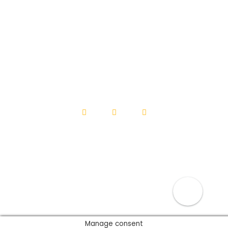
Mapa do site
Biblioteca Pública WEB
Biblioteca Pública
Android
Biblioteca Pública IOS
ACOMPANHE
©2026 Município de Sombrio - CNPJ: 82.963.216/0001-17
Manage consent