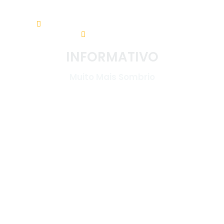
Av. Nereu Ramos, 31 - Centro. 88960-000
(48) 3533-5200
INFORMATIVO
Muito Mais Sombrio
LINKS ÚTEIS
Início
Diário Oficial
Sobre o Município
Emitir IPTU
Governo
Leis
Transparência
Licitações
Carta de Serviços
Vigilância Sanitária
Notícias
Encarregado de
dados
Webmail