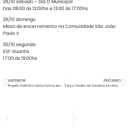
28/10 sábado – Dia D Municipal
Das 08:00 às 12:00hs e 13:00 às 17:00hs
29/10 domingo
Missa de encerramento na Comunidade São João
Paulo II
30/10 segunda
ESF Guarita
17:00 às 19:00hs
ANTERIOR
PRÓXIMO
Projeto Golfinho forma turma em Sombrio
Força Tarefa de Sombrio se reúne após alerta de alto volume de chuva
ATENDIMENTO
08:00h às 11:30h - 13:30 às 17:30
Setor de tributação:
08:00h às 17:30