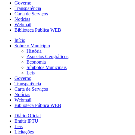
Governo
Transparência
Carta de Serviços
Notícias
Webmail
Biblioteca Pública WEB
Início
Sobre o Município
História
Aspectos Geográficos
Economia
Símbolos Municipais
Leis
Governo
Transparência
Carta de Serviços
Notícias
Webmail
Biblioteca Pública WEB
Diário Oficial
Emitir IPTU
Leis
Licitações