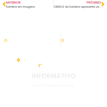
ANTERIOR
PRÓXIMO
Sombrio em imagens
CMDCA de Sombrio apresenta os candidatos a conselheiros tutelares
ATENDIMENTO
08:00h às 11:30h - 13:30 às 17:30
Setor de tributação:
08:00h às 17:30
Av. Nereu Ramos, 31 - Centro. 88960-000
(48) 3533-5200
INFORMATIVO
Muito Mais Sombrio
LINKS ÚTEIS