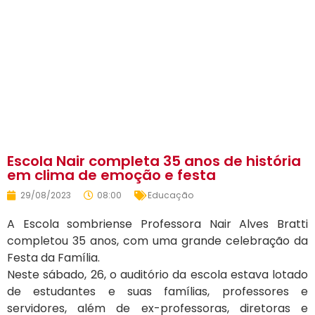
Início
»
Notícias
»
Escola Nair completa 35 anos de história
em clima de emoção e festa
Escola Nair completa 35 anos de história
em clima de emoção e festa
29/08/2023
08:00
Educação
A Escola sombriense Professora Nair Alves Bratti
completou 35 anos, com uma grande celebração da
Festa da Família.
Neste sábado, 26, o auditório da escola estava lotado
de estudantes e suas famílias, professores e
servidores, além de ex-professoras, diretoras e