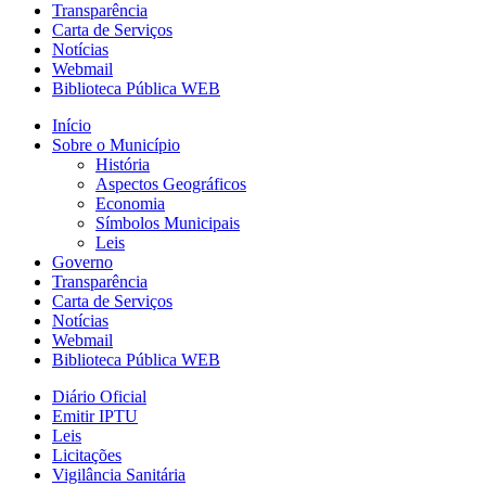
Transparência
Carta de Serviços
Notícias
Webmail
Biblioteca Pública WEB
Início
Sobre o Município
História
Aspectos Geográficos
Economia
Símbolos Municipais
Leis
Governo
Transparência
Carta de Serviços
Notícias
Webmail
Biblioteca Pública WEB
Diário Oficial
Emitir IPTU
Leis
Licitações
Vigilância Sanitária