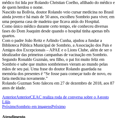
médico foi lida por Rolando Christian Coelho, afilhado do médico e
de quem herdou o nome.
Nascido na Bolívia, doutor Rolando veio cursar medicina no Brasil
ainda jovem e há mais de 50 anos, escolheu Sombrio para viver, em
uma pequena casa de madeira que ficava atrás do Hospital.
Como único médico durante certo tempo, ele conheceu diversas
fases do Dom Joaquim desde quando o hospital tinha apenas três
quartos.
Com o padre João Reitz e Arlindo Cunha, ajudou a fundar a
Biblioteca Pública Municipal de Sombrio, a Associação dos Pais e
Amigos dos Excepcionais – APAE e o Lions Clube, além de ser o
idealizador das primeiras campanhas de vacinação em Sombrio.
Segundo Ronaldo Guzmán, seu filho, o pai foi muito feliz em
Sombrio e sabe que muitos sombrienses vieram ao mundo pelas
mãos de seu pai. Uma frase do doutor Rolando guardada na
memória dos presentes é “Se fosse para começar tudo de novo, eu
faria medicina novamente.”
Rolando Guzman Soto faleceu em 27 de dezembro de 2018, aos 87
anos de idade.
Anterior
Anterior
CEAC realiza roda de conversa sobre o Agosto
Lilás
Próximo
Sombrio em imagens
Próximo
Atendimento