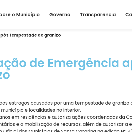
obre o Município
Governo
Transparência
Ca
após tempestade de granizo
uação de Emergência 
zo
do aos estragos causados por uma tempestade de granizo 
unicípio e localidades no interior.
anos em residências e autoriza ações coordenadas da C
untários e a mobilização de recursos, além de autorizar 
o Oficial dos Municípios de Santa Catarina na edição Nº 431