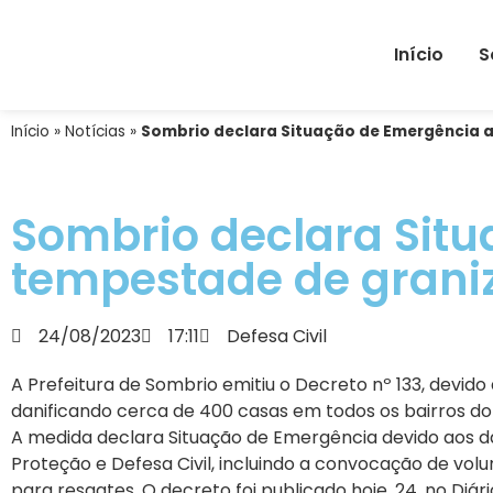
Início
S
Início
»
Notícias
»
Sombrio declara Situação de Emergência 
Sombrio declara Sit
tempestade de grani
24/08/2023
17:11
Defesa Civil
A Prefeitura de Sombrio emitiu o Decreto nº 133, devi
danificando cerca de 400 casas em todos os bairros do m
A medida declara Situação de Emergência devido aos d
Proteção e Defesa Civil, incluindo a convocação de vol
para resgates. O decreto foi publicado hoje, 24, no Diári