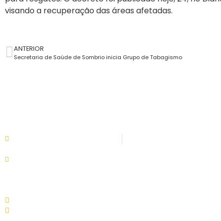
visando a recuperação das áreas afetadas.
ANTERIOR
Secretaria de Saúde de Sombrio inicia Grupo de Tabagismo
ATENDIMENTO
LI
08:00h às 11:30h - 13:30 às 17:30
In
Setor de tributação:
So
08:00h às 17:30
G
Tr
Av. Nereu Ramos, 31 - Centro. 88960-000
Ca
(48) 3533-5200
No