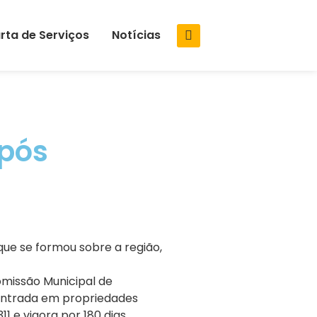
rta de Serviços
Notícias
após
que se formou sobre a região,
omissão Municipal de
a entrada em propriedades
1 e vigora por 180 dias,