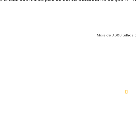
Mais de 3.600 telhas
NKS ÚTEIS
AC
ício
Diário Oficial
bre o Município
Emitir IPTU
overno
Leis
ansparência
Licitações
rta de Serviços
Vigilância Sanitária
tícias
Encarregado de