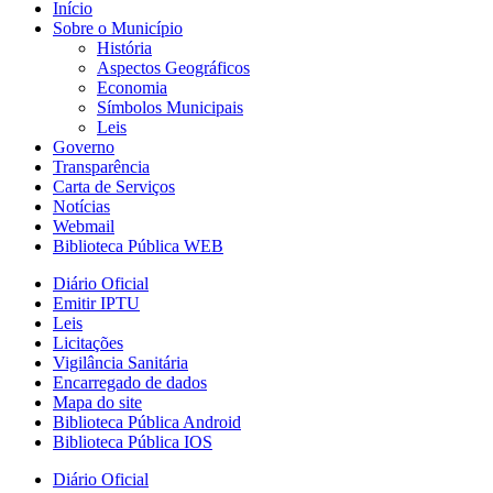
Início
Sobre o Município
História
Aspectos Geográficos
Economia
Símbolos Municipais
Leis
Governo
Transparência
Carta de Serviços
Notícias
Webmail
Biblioteca Pública WEB
Diário Oficial
Emitir IPTU
Leis
Licitações
Vigilância Sanitária
Encarregado de dados
Mapa do site
Biblioteca Pública Android
Biblioteca Pública IOS
Diário Oficial