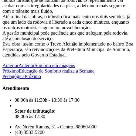
muitos turistas que se utilizam da rodovia. O reperfilamento vai
acabar com as irregularidades da pista, a deixando mais segura e
com o trânsito mais fluido.
Até o final das obras, o trânsito fica mais lento nos dois sentidos, já
que um lado da rodovia é liberado a cada cinco minutos, enquanto
os outros motoristas aguardam nova liberação.
A gestão municipal pede paciência aos que trafegam pela rodovia,
até a conclusão do serviço.
Esta obra, assim como o Trevo Alemão implementado no bairro Boa
Esperança, são reivindicações da Prefeitura Municipal de Sombrio,
atendidas pelo Governo Estadual.
Anterior
Anterior
Sombrio em imagens
Próximo
Educação de Sombrio realiza a Semana
Pedagógica
Próximo
Atendimento
08:00h às 11:30h - 13:30 às 17:30
Setor de tributação:
08:00h às 17:30
Av. Nereu Ramos, 31 - Centro. 88960-000
(48) 3533-5200