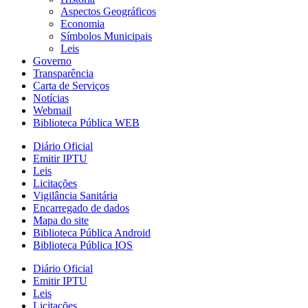
Aspectos Geográficos
Economia
Símbolos Municipais
Leis
Governo
Transparência
Carta de Serviços
Notícias
Webmail
Biblioteca Pública WEB
Diário Oficial
Emitir IPTU
Leis
Licitações
Vigilância Sanitária
Encarregado de dados
Mapa do site
Biblioteca Pública Android
Biblioteca Pública IOS
Diário Oficial
Emitir IPTU
Leis
Licitações