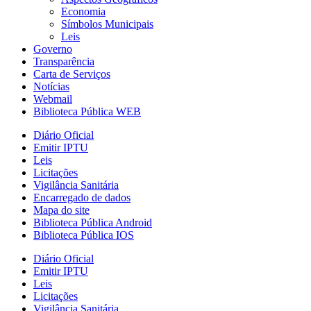
Economia
Símbolos Municipais
Leis
Governo
Transparência
Carta de Serviços
Notícias
Webmail
Biblioteca Pública WEB
Diário Oficial
Emitir IPTU
Leis
Licitações
Vigilância Sanitária
Encarregado de dados
Mapa do site
Biblioteca Pública Android
Biblioteca Pública IOS
Diário Oficial
Emitir IPTU
Leis
Licitações
Vigilância Sanitária