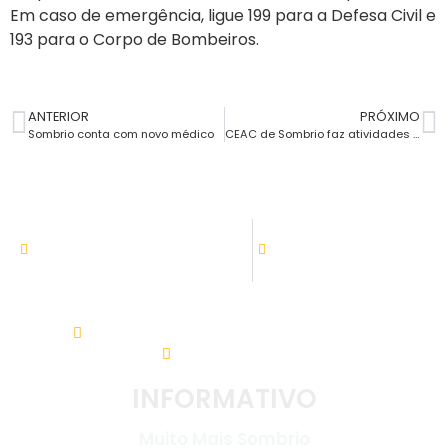
Em caso de emergência, ligue 199 para a Defesa Civil e
193 para o Corpo de Bombeiros.
ANTERIOR
PRÓXIMO
Sombrio conta com novo médico
CEAC de Sombrio faz atividades alusivas ao Dia Mundial Contra o Trabalho Infantil
ATENDIMENTO
08:00h às 11:30h - 13:30 às 17:30
Setor de tributação:
08:00h às 17:30
Av. Nereu Ramos, 31 - Centro. 88960-000
(48) 3533-5200
INFORMATIVO
Muito Mais Sombrio