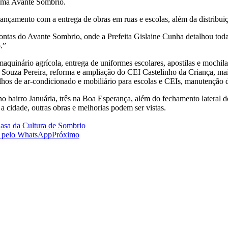
rama Avante Sombrio.
çamento com a entrega de obras em ruas e escolas, além da distribuiçã
ontas do Avante Sombrio, onde a Prefeita Gislaine Cunha detalhou toda
.”
maquinário agrícola, entrega de uniformes escolares, apostilas e mochil
e Souza Pereira, reforma e ampliação do CEI Castelinho da Criança, m
arelhos de ar-condicionado e mobiliário para escolas e CEIs, manutenção
 bairro Januária, três na Boa Esperança, além do fechamento lateral do 
a cidade, outras obras e melhorias podem ser vistas.
Casa da Cultura de Sombrio
s pelo WhatsApp
Próximo