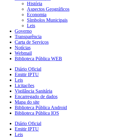
História
Aspectos Geográficos
Economia
Símbolos Municipais
Leis
Governo
Transparência
Carta de Serviços
Notícias
Webmail
Biblioteca Pública WEB
Diário Oficial
Emitir IPTU
Leis
Licitações
Vigilância Sanitária
Encarregado de dados
Mapa do site
Biblioteca Pública Android
Biblioteca Pública IOS
Diário Oficial
Emitir IPTU
Leis