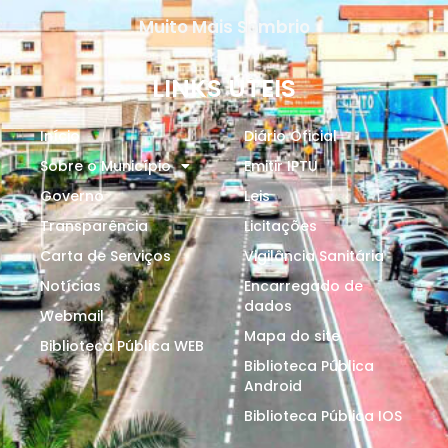
Muito Mais Sombrio
LINKS ÚTEIS
Início
Diário Oficial
Sobre o Município
Emitir IPTU
Governo
Leis
Transparência
Licitações
Carta de Serviços
Vigilância Sanitária
Notícias
Encarregado de
dados
Webmail
Mapa do site
Biblioteca Pública WEB
Biblioteca Pública
Android
Biblioteca Pública IOS