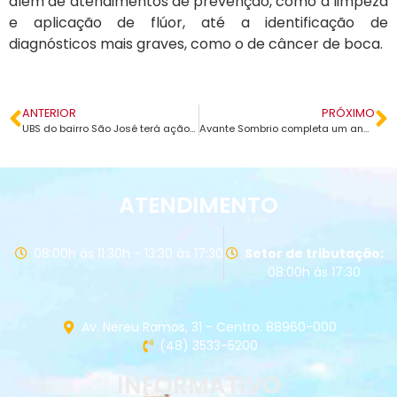
além de atendimentos de prevenção, como a limpeza
e aplicação de flúor, até a identificação de
diagnósticos mais graves, como o de câncer de boca.
ANTERIOR
PRÓXIMO
UBS do bairro São José terá ação de educação em saúde no Dia Internacional da Mulher
Avante Sombrio completa um ano com grandes obras, aquisições e prestação de contas
ATENDIMENTO
08:00h às 11:30h - 13:30 às 17:30
Setor de tributação:
08:00h às 17:30
Av. Nereu Ramos, 31 - Centro. 88960-000
(48) 3533-5200
INFORMATIVO