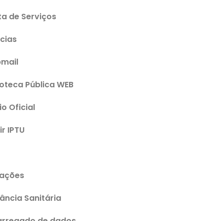
ta de Serviços
cias
mail
ioteca Pública WEB
io Oficial
ir IPTU
tações
lância Sanitária
arregado de dados