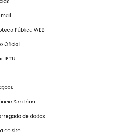
cias
mail
ioteca Pública WEB
io Oficial
ir IPTU
tações
lância Sanitária
arregado de dados
 do site