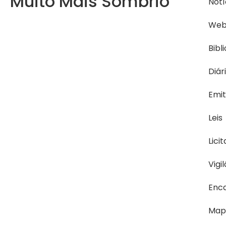
Muito Mais Sombrio
Notí
Web
Bibl
Diár
Emit
Leis
Lici
Vigi
Enc
Mapa