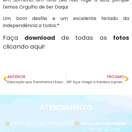
temos Orgulho de Ser Daqui.
Um bom desfile e um excelente feriado da
independência a todos.
“
Faça
download
de todas as
fotos
clicando aqui!
ANTERIOR
PRÓXIMO
Educação que Transforma | Educação que cuida
28º Açor chega a Sombrio e promete movimentar a cidade
ATENDIMENTO
08:00h às 11:30h - 13:30 às 17:30
Setor de tributação:
08:00h às 17:30