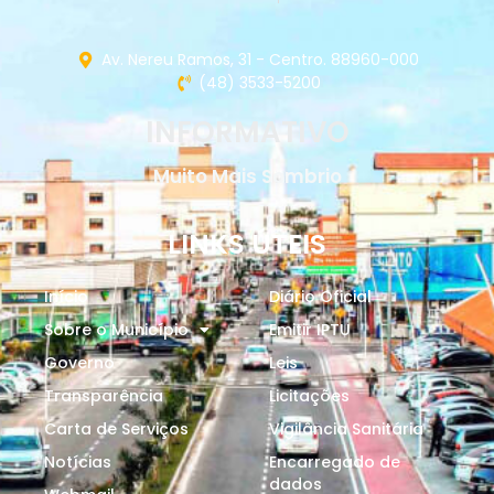
Av. Nereu Ramos, 31 - Centro. 88960-000
(48) 3533-5200
INFORMATIVO
Muito Mais Sombrio
LINKS ÚTEIS
Início
Diário Oficial
Sobre o Município
Emitir IPTU
Governo
Leis
Transparência
Licitações
Carta de Serviços
Vigilância Sanitária
Notícias
Encarregado de
dados