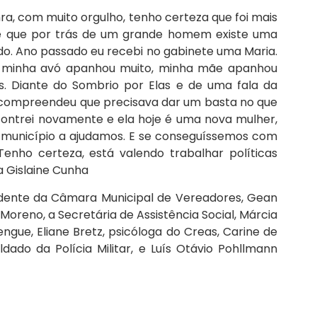
ra, com muito orgulho, tenho certeza que foi mais
de que por trás de um grande homem existe uma
ado. Ano passado eu recebi no gabinete uma Maria.
ta, minha avó apanhou muito, minha mãe apanhou
s. Diante do Sombrio por Elas e de uma fala da
la compreendeu que precisava dar um basta no que
ontrei novamente e ela hoje é uma nova mulher,
 município a ajudamos. E se conseguíssemos com
Tenho certeza, está valendo trabalhar políticas
a Gislaine Cunha
sidente da Câmara Municipal de Vereadores, Gean
n Moreno, a Secretária de Assistência Social, Márcia
ngue, Eliane Bretz, psicóloga do Creas, Carine de
oldado da Polícia Militar, e Luís Otávio Pohllmann