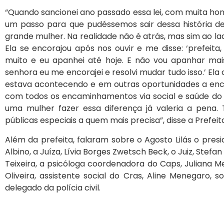
“Quando sancionei ano passado essa lei, com muita hon
um passo para que pudéssemos sair dessa história 
grande mulher. Na realidade não é atrás, mas sim ao l
Ela se encorajou após nos ouvir e me disse: ‘prefei
muito e eu apanhei até hoje. E não vou apanhar mai
senhora eu me encorajei e resolvi mudar tudo isso.’ E
estava acontecendo e em outras oportunidades a enc
com todos os encaminhamentos via social e saúde do
uma mulher fazer essa diferença já valeria a pena. 
públicas especiais a quem mais precisa”, disse a Prefeit
Além da prefeita, falaram sobre o Agosto Lilás o pre
Albino, a Juíza, Lívia Borges Zwetsch Beck, o Juiz, Stefa
Teixeira, a psicóloga coordenadora do Caps, Juliana Me
Oliveira, assistente social do Cras, Aline Menegaro, s
delegado da polícia civil.