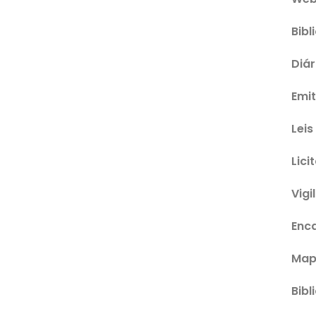
Bibl
Diár
Emit
Leis
Lici
Vigi
Enc
Map
Bibl