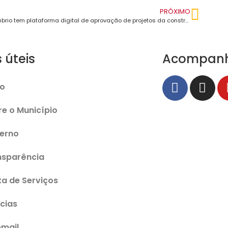
PRÓXIMO
Sombrio tem plataforma digital de aprovação de projetos da construção civil
s úteis
Acompan
io
re o Município
erno
nsparência
ta de Serviços
cias
mail