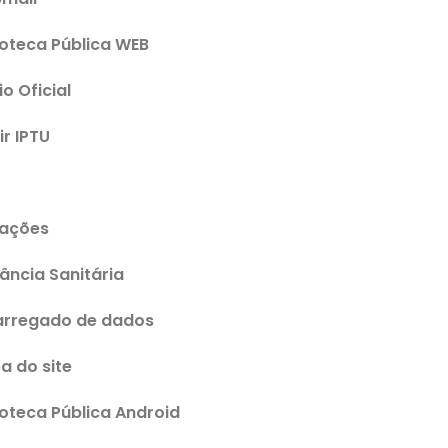
ioteca Pública WEB
io Oficial
ir IPTU
tações
lância Sanitária
arregado de dados
a do site
ioteca Pública Android