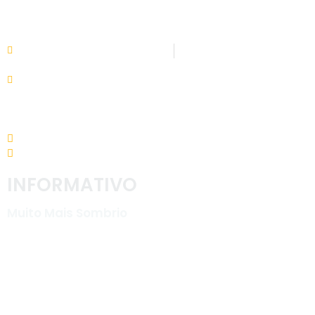
ATENDIMENTO
LI
08:00h às 11:30h - 13:30 às 17:30
In
Setor de tributação:
So
08:00h às 17:30
G
Tr
Av. Nereu Ramos, 31 - Centro. 88960-000
Ca
(48) 3533-5200
No
INFORMATIVO
W
Bi
Muito Mais Sombrio