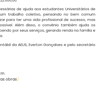
22.000,00.
ssárias de ajuda aos estudantes Universitários de
z um trabalho coletivo, pensando no bem comum
zar para ter uma vida profissional de sucesso, mas
sível. Além disso, o convênio também ajuda os
ebendo por seus serviços, gerando renda na família e
a.
ábil da AEUS, Everton Gonçalves e pelo secretário
0km
vas obras