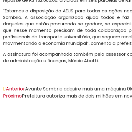
repasse de R$ 132.000,00, divididos em seis parcelas de R$ 
“Estamos a disposição da AEUS para todas as ações nece
Sombrio. A associação organizada ajuda todos e fa
daqueles que estão procurando se graduar, se especiali
que nesse momento precisam de toda colaboração pos
profissionais de transporte universitário, que seguem rec
movimentando a economia municipal”, comenta a prefeit
A assinatura foi acompanhada também pelo assessor cont
de administração e finanças, Márcio Abatti.
Anterior
Avante Sombrio adquire mais uma máquina 
Próximo
Prefeitura autoriza mais de dois milhões em no