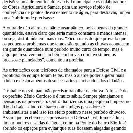
decisões: uma de reunir a defesa civil municipal e os colaboradores
de Obras, Agricultura e Samae, para um serviço rápido de
conferência de pontos de escoamento de água, para destravar, limpar
ou até abrir onde precisasse.
A outra de não alarmar e não causar pânico, pois apenas da grande
quantidade, estava claro que seria muito constante e menos intensa,
ou seja, distribuída em mais dias. “Ficou mais do que provado que
os pequenos problemas que temos são quando as chuvas acontecem
em grande quantidade num período muito curto de tempo, mas é
algo que resolveremos também em breve, com investimentos
precisos e planejados”, comentou a prefeita.
As orientações com telefones de chamados para a Defesa Civil e a
prontidão da equipe foram feitas, mas o alarde poderia gerar mais
pânico e deslocamentos desnecessários e arriscados dos cidadãos.
“Trabalhe no sol, para não precisar trabalhar na chuva. A frase é do
ex-prefeito Zênio Cardoso e é muito sábia. Sempre planejamos e
pensamos na prevenção. Outro dia fizemos uma pequena limpeza no
Rio da Laje, saindo de barco com amigos pescadores e
ambientalistas e até isso fez efeito positivo nesse período chuvoso.
Assim que recebemos as previsões da Defesa Civil, fomos à luta,
limpar bueiros e saídas de água, como na Ponte do bairro São José,
abrindo os espaços para evitar que ruas ficassem alagadas gerando